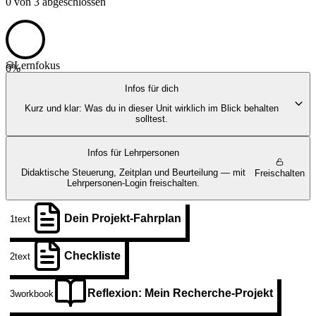
0
von
3
abgeschlossen
Lernfokus
0
%
Infos für dich
Kurz und klar: Was du in dieser Unit wirklich im Blick behalten
solltest.
Infos für Lehrpersonen
Didaktische Steuerung, Zeitplan und Beurteilung — mit
Freischalten
Lehrpersonen-Login freischalten.
Dein Projekt-Fahrplan
1
text
Checkliste
2
text
Reflexion: Mein Recherche-Projekt
3
workbook