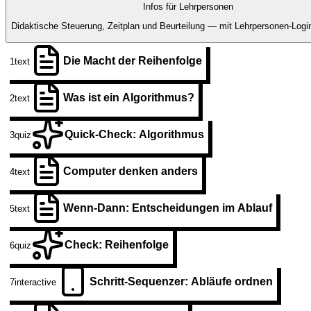
Infos für Lehrpersonen
Didaktische Steuerung, Zeitplan und Beurteilung — mit Lehrpersonen-Login
Die Macht der Reihenfolge
1
text
Was ist ein Algorithmus?
2
text
Quick-Check: Algorithmus
3
quiz
Computer denken anders
4
text
Wenn-Dann: Entscheidungen im Ablauf
5
text
Check: Reihenfolge
6
quiz
Schritt-Sequenzer: Abläufe ordnen
7
interactive