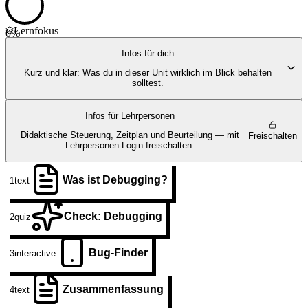
Lernfokus
0
%
Infos für dich
Kurz und klar: Was du in dieser Unit wirklich im Blick behalten
solltest.
Infos für Lehrpersonen
Didaktische Steuerung, Zeitplan und Beurteilung — mit
Freischalten
Lehrpersonen-Login freischalten.
Was ist Debugging?
1
text
Check: Debugging
2
quiz
Bug-Finder
3
interactive
Zusammenfassung
4
text