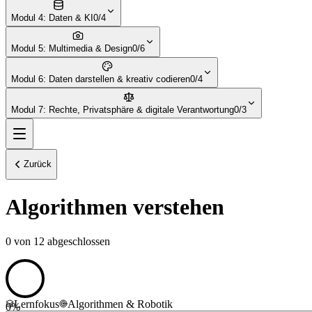
Modul 4: Daten & KI
0/4
Modul 5: Multimedia & Design
0/6
Modul 6: Daten darstellen & kreativ codieren
0/4
Modul 7: Rechte, Privatsphäre & digitale Verantwortung
0/3
Zurück
Algorithmen verstehen
0
von
12
abgeschlossen
Lernfokus
Algorithmen & Robotik
0
%