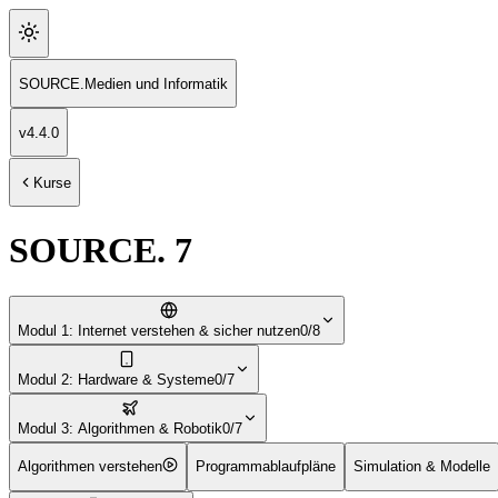
SOURCE
.
Medien und Informatik
v
4.4.0
Kurse
SOURCE. 7
Modul 1: Internet verstehen & sicher nutzen
0/8
Modul 2: Hardware & Systeme
0/7
Modul 3: Algorithmen & Robotik
0/7
Algorithmen verstehen
Programmablaufpläne
Simulation & Modelle