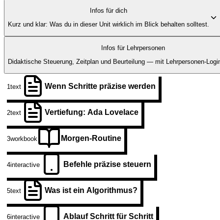
Infos für dich
Kurz und klar: Was du in dieser Unit wirklich im Blick behalten solltest.
Infos für Lehrpersonen
Didaktische Steuerung, Zeitplan und Beurteilung — mit Lehrpersonen-Login
Wenn Schritte präzise werden
1
text
Vertiefung: Ada Lovelace
2
text
Morgen-Routine
3
workbook
Befehle präzise steuern
4
interactive
Was ist ein Algorithmus?
5
text
Ablauf Schritt für Schritt
6
interactive