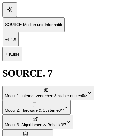
SOURCE
.
Medien und Informatik
v
4.4.0
Kurse
SOURCE. 7
Modul 1: Internet verstehen & sicher nutzen
0/8
Modul 2: Hardware & Systeme
0/7
Modul 3: Algorithmen & Robotik
0/7