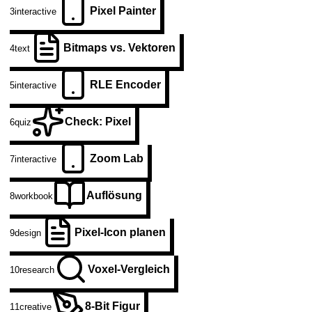
Pixel Painter
3
interactive
Bitmaps vs. Vektoren
4
text
RLE Encoder
5
interactive
Check: Pixel
6
quiz
Zoom Lab
7
interactive
Auflösung
8
workbook
Pixel-Icon planen
9
design
Voxel-Vergleich
10
research
8-Bit Figur
11
creative