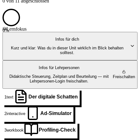
0
von
11
abgeschlossen
Lernfokus
0
%
Infos für dich
Kurz und klar: Was du in dieser Unit wirklich im Blick behalten
solltest.
Infos für Lehrpersonen
Didaktische Steuerung, Zeitplan und Beurteilung — mit
Freischalten
Lehrpersonen-Login freischalten.
Der digitale Schatten
1
text
Ad-Simulator
2
interactive
Profiling-Check
3
workbook