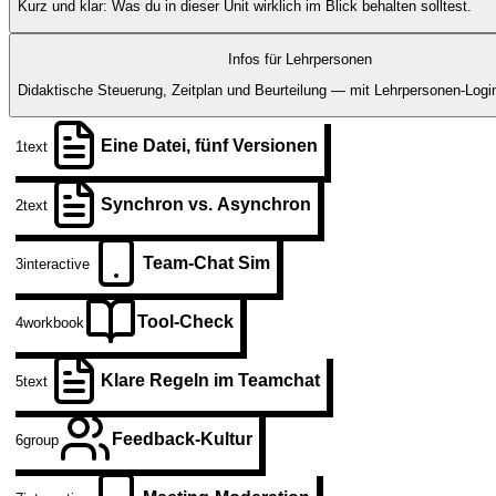
Kurz und klar: Was du in dieser Unit wirklich im Blick behalten solltest.
Infos für Lehrpersonen
Didaktische Steuerung, Zeitplan und Beurteilung — mit Lehrpersonen-Login
Eine Datei, fünf Versionen
1
text
Synchron vs. Asynchron
2
text
Team-Chat Sim
3
interactive
Tool-Check
4
workbook
Klare Regeln im Teamchat
5
text
Feedback-Kultur
6
group